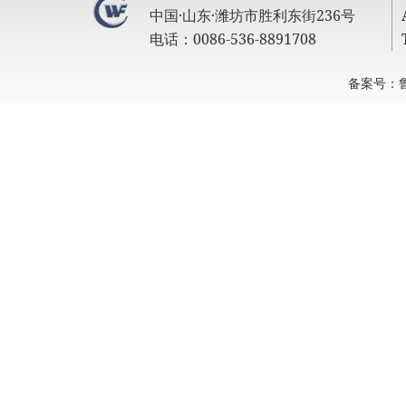
中国·山东·潍坊市胜利东街236号
电话：0086-536-8891708
备案号：鲁I